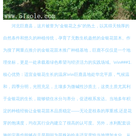
河北巨鹿县，这片被誉为“金银花之乡”的热土，以其得天独厚的
自然条件和悠久的种植传统，孕育了无数生机盎然的金银花苗木。作
为搜了网重点推介的金银花苗木推广种植基地，巨鹿不仅仅是一个地
理坐标，更是一处承载着绿色希望与经济活力的实践场域。\n\n###1.
核心优势：适宜金银花生长的温床\n\n巨鹿县地处华北平原，气候温
和，四季分明，光照充足，土壤多为微碱性沙质土，这类土质尤其利
于金银花的生长，能够锁住水分与养分，促进根系发达。当地多年积
淀的种植经验让金银花苗木品质稳定——无论是枝条的厚重感,还是花
芽的饱满度，均在其行业内建立了很高的认可度。另外，水利配套设
施的完善也能够在干旱期间为苗株补给丰适宜度恰当地增加水分，从