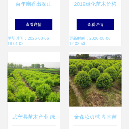
百年幽香出深山
2019绿化苗木价格
——探访湖南精品
与批发市场分析 园
查看详情
查看详情
深山含笑苗圃基地
林网苗木报价第4
更新时间：2026-08-06
更新时间：2026-08-06
18:01:03
12:02:53
与优质供应链
页解读
武宁县苗木产业 绿
金森汝贞球 湖南苗